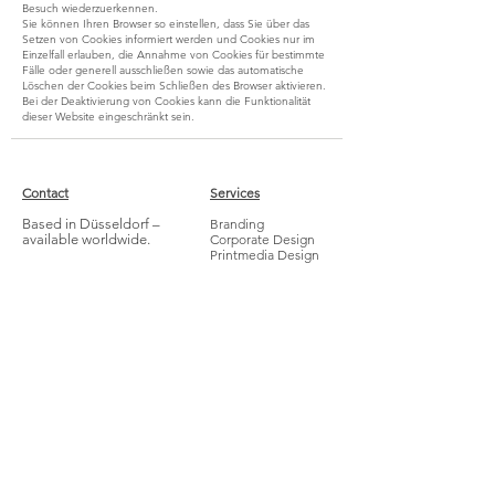
Besuch wiederzuerkennen.
Sie können Ihren Browser so einstellen, dass Sie über das
Setzen von Cookies informiert werden und Cookies nur im
Einzelfall erlauben, die Annahme von Cookies für bestimmte
Fälle oder generell ausschließen sowie das automatische
Löschen der Cookies beim Schließen des Browser aktivieren.
Bei der Deaktivierung von Cookies kann die Funktionalität
dieser Website eingeschränkt sein.
Contact
Services
Based in Düsseldorf –
Branding
available worldwide.
Corporate Design
Printmedia Design
info@berkodesign.com
Illustration
+49 1514 205 4424
Packaging
Webdesign
Jobs
Impressum
Datenschutz
AVG