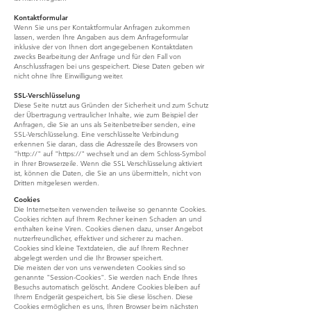
Kontaktformular
Wenn Sie uns per Kontaktformular Anfragen zukommen
lassen, werden Ihre Angaben aus dem Anfrageformular
inklusive der von Ihnen dort angegebenen Kontaktdaten
zwecks Bearbeitung der Anfrage und für den Fall von
Anschlussfragen bei uns gespeichert. Diese Daten geben wir
nicht ohne Ihre Einwilligung weiter.
SSL-Verschlüsselung
Diese Seite nutzt aus Gründen der Sicherheit und zum Schutz
der Übertragung vertraulicher Inhalte, wie zum Beispiel der
Anfragen, die Sie an uns als Seitenbetreiber senden, eine
SSL-Verschlüsselung. Eine verschlüsselte Verbindung
erkennen Sie daran, dass die Adresszeile des Browsers von
"http://" auf "https://" wechselt und an dem Schloss-Symbol
in Ihrer Browserzeile. Wenn die SSL Verschlüsselung aktiviert
ist, können die Daten, die Sie an uns übermitteln, nicht von
Dritten mitgelesen werden.
Cookies
Die Internetseiten verwenden teilweise so genannte Cookies.
Cookies richten auf Ihrem Rechner keinen Schaden an und
enthalten keine Viren. Cookies dienen dazu, unser Angebot
nutzerfreundlicher, effektiver und sicherer zu machen.
Cookies sind kleine Textdateien, die auf Ihrem Rechner
abgelegt werden und die Ihr Browser speichert.
Die meisten der von uns verwendeten Cookies sind so
genannte "Session-Cookies". Sie werden nach Ende Ihres
Besuchs automatisch gelöscht. Andere Cookies bleiben auf
Ihrem Endgerät gespeichert, bis Sie diese löschen. Diese
Cookies ermöglichen es uns, Ihren Browser beim nächsten