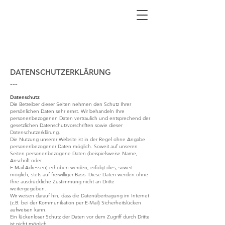
DATENSCHUTZERKLÄRUNG
---
Datenschutz
Die Betreiber dieser Seiten nehmen den Schutz Ihrer
persönlichen Daten sehr ernst. Wir behandeln Ihre
personenbezogenen Daten vertraulich und entsprechend der
gesetzlichen Datenschutzvorschriften sowie dieser
Datenschutzerklärung.
Die Nutzung unserer Website ist in der Regel ohne Angabe
personenbezogener Daten möglich. Soweit auf unseren
Seiten personenbezogene Daten (beispielsweise Name,
Anschrift oder
E-Mail-Adressen) erhoben werden, erfolgt dies, soweit
möglich, stets auf freiwilliger Basis. Diese Daten werden ohne
Ihre ausdrückliche Zustimmung nicht an Dritte
weitergegeben.
Wir weisen darauf hin, dass die Datenübertragung im Internet
(z.B. bei der Kommunikation per E-Mail) Sicherheitslücken
aufweisen kann.
Ein lückenloser Schutz der Daten vor dem Zugriff durch Dritte
ist nicht möglich.