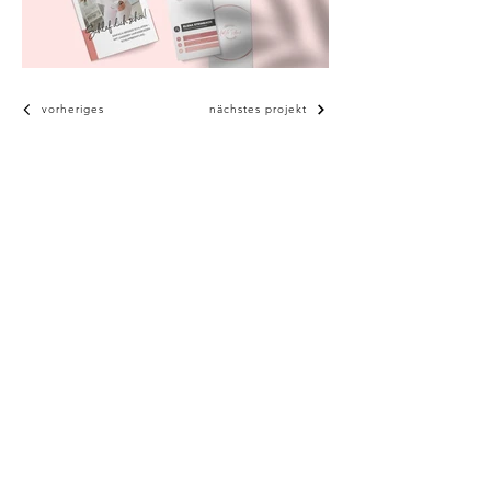
vorheriges
nächstes projekt
Kontakt
Services
Wir arbeiten sowohl
Branding
in
Düsseldorf, als auch
Corporate Design
weltweit!
Printmedien Design
Illustration
info@berkodesign.com
Verpackung
+49 1514 205 4424
Webdesign
Jobs
Impressum
Datenschutz
AVG